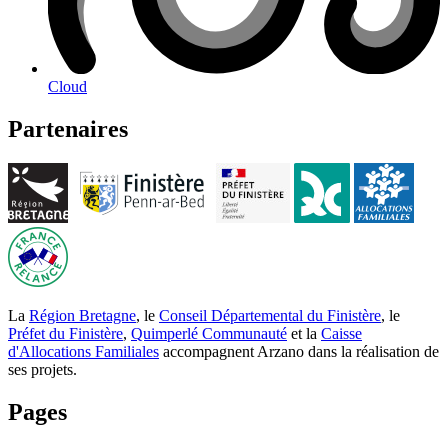
Cloud
Partenaires
La
Région Bretagne
, le
Conseil Départemental du Finistère
, le
Préfet du Finistère
,
Quimperlé Communauté
et la
Caisse
d'Allocations Familiales
accompagnent Arzano dans la réalisation de
ses projets.
Pages